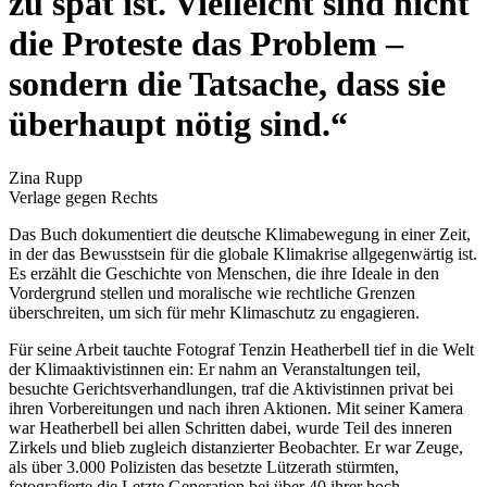
zu spät ist. Vielleicht sind nicht
die Proteste das Problem –
sondern die Tatsache, dass sie
überhaupt nötig sind.“
Zina Rupp
Verlage gegen Rechts
Das Buch dokumentiert die deutsche Klimabewegung in einer Zeit,
in der das Bewusstsein für die globale Klimakrise allgegenwärtig ist.
Es erzählt die Geschichte von Menschen, die ihre Ideale in den
Vordergrund stellen und moralische wie rechtliche Grenzen
überschreiten, um sich für mehr Klimaschutz zu engagieren.
Für seine Arbeit tauchte Fotograf Tenzin Heatherbell tief in die Welt
der Klimaaktivistinnen ein: Er nahm an Veranstaltungen teil,
besuchte Gerichtsverhandlungen, traf die Aktivistinnen privat bei
ihren Vorbereitungen und nach ihren Aktionen. Mit seiner Kamera
war Heatherbell bei allen Schritten dabei, wurde Teil des inneren
Zirkels und blieb zugleich distanzierter Beobachter. Er war Zeuge,
als über 3.000 Polizisten das besetzte Lützerath stürmten,
fotografierte die Letzte Generation bei über 40 ihrer hoch