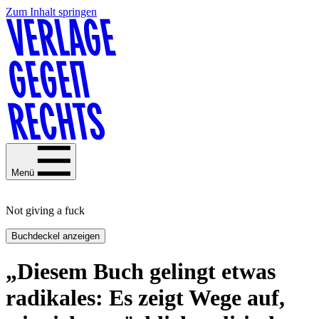
Zum Inhalt springen
Menü
Not giving a fuck
Buchdeckel anzeigen
„Diesem Buch gelingt etwas
radikales: Es zeigt Wege auf,